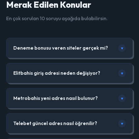
Merak Edilen Konular
En çok sorulan 10 soruyu aşağıda bulabilirsin.
Deneme bonusu veren siteler gerçek mi?
▼
Evet. Deneme bonusu sistemi, platformların yeni
kullanıcıları tanımak için uyguladığı teknik bir teşvik
Elitbahis giriş adresi neden değişiyor?
▼
mekanizmasıdır. Gerçek bakiye olarak tanımlanır; çevrim
şartlarını tamamladıktan sonra para çekme talebine
Adres değişiklikleri teknik altyapı güncellemeleri veya
açılır.
bölgesel yönlendirme ayarlarından kaynaklanır. Bu
Metrobahis yeni adres nasıl bulunur?
▼
sayfadaki "Güncel Adrese Eriş" butonu her zaman aktif
bağlantıyı gösterir.
Bu sayfanın "Güncel Adres" bölümündeki bağlantı
Metrobahis yeni adresine yönlendirir. Arama
Telebet güncel adres nasıl öğrenilir?
▼
motorlarında arama yapmak yerine doğrudan bu
sayfayı kullanman daha güvenlidir.
Telebet güncel erişim bilgisi bu sayfada düzenli olarak