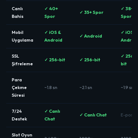
Canlı
✓ 40+
✓ 38+
✓ 35+ Spor
Bahis
Spor
Spor
Mobil
✓ iOS &
✓ iOS &
✓ Android
Uygulama
Android
Androi
SSL
✓ 256-
✓ 256-bit
✓ 256-bit
Şifreleme
bit
Para
Çekme
~1.8 sn
~2.1 sn
~1.9 sn
Süresi
7/24
✓ Canlı
✓ Canlı Chat
E-posta
Destek
Chat
Slot Oyun