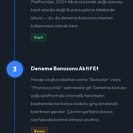
Platformlar, 2024 itibarıyla kimlik doğrulamayı
kayıt anında değil ilk para çekme talebinde
istiyor — bu da deneme bonusunu hemen
kullanmana olanak tanır.
Kayıt
Deneme Bonusunu Aktif Et
3
Hesap oluşturulduktan sonra "Bonuslar" veya
"Promosyonlar" sekmesine git. Deneme bonusu
çoğu platformda otomatik tanımlanır;
bazılarında ise bonus kodunu giriş ekranında
belirtmen gerekir. Çevrim şartlarını bonus
sayfasında kontrol etmeyi unutma.
Bonus