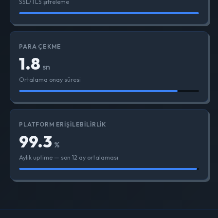
SSL/TLS şifreleme
PARA ÇEKME
1.8
sn
Ortalama onay süresi
PLATFORM ERIŞILEBILIRLIK
99.3
%
Aylık uptime — son 12 ay ortalaması