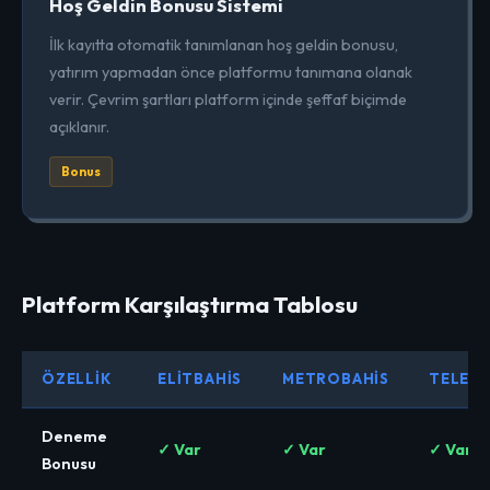
Hoş Geldin Bonusu Sistemi
İlk kayıtta otomatik tanımlanan hoş geldin bonusu,
yatırım yapmadan önce platformu tanımana olanak
verir. Çevrim şartları platform içinde şeffaf biçimde
açıklanır.
Bonus
Platform Karşılaştırma Tablosu
ÖZELLIK
ELITBAHIS
METROBAHIS
TELEB
Deneme
✓ Var
✓ Var
✓ Var
Bonusu