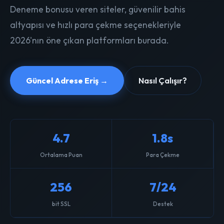
Deneme bonusu veren siteler, güvenilir bahis
altyapısı ve hızlı para çekme seçenekleriyle
2026'nın öne çıkan platformları burada.
Güncel Adrese Eriş →
Nasıl Çalışır?
4.7
1.8s
Ortalama Puan
Para Çekme
256
7/24
bit SSL
Destek