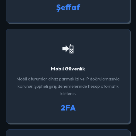
Şeffaf
📲
Mobil Güvenlik
Mobil oturumlar cihaz parmak izi ve IP doğrulamasıyla
korunur. Şüpheli giriş denemelerinde hesap otomatik
kilitlenir.
2FA