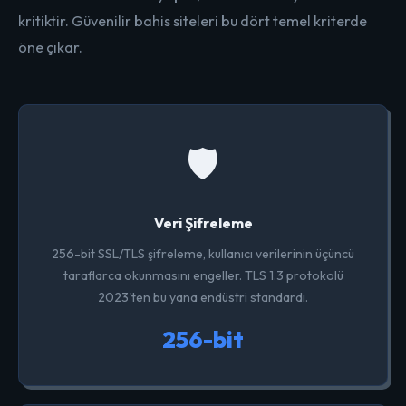
kritiktir. Güvenilir bahis siteleri bu dört temel kriterde
öne çıkar.
🛡️
Veri Şifreleme
256-bit SSL/TLS şifreleme, kullanıcı verilerinin üçüncü
taraflarca okunmasını engeller. TLS 1.3 protokolü
2023'ten bu yana endüstri standardı.
256-bit