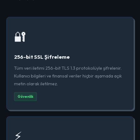
🔐
256-bit SSL Şifreleme
Tüm veri iletimi 256-bit TLS 1.3 protokolüyle şifrelenir.
Kullanıcı bilgileri ve finansal veriler hiçbir aşamada açık
metin olarak iletilmez.
Güvenlik
⚡