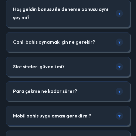
güncellenir. Sayfayı yer imlerine ekleyerek her zaman
Hoş geldin bonusu ile deneme bonusu aynı
▼
doğru adrese ulaşabilirsin.
şey mi?
Hoş geldin bonusu genellikle ilk yatırımın belirli bir
yüzdesi olarak verilir. Deneme bonusu ise yatırım şartı
Canlı bahis oynamak için ne gerekir?
▼
olmaksızın tanımlanan bakiyedir. İkisi farklı
mekanizmalar olmakla birlikte bazı platformlar her
Kayıtlı bir hesap ve minimum bakiye yeterlidir. Canlı
ikisini birlikte sunar.
bahis bölümünde 40'tan fazla spor dalında anlık oran
Slot siteleri güvenli mi?
▼
takibi yapılabilir. Stabil bir internet bağlantısı, 200 ms
altında gecikme için önerilir.
256-bit SSL şifreleme kullanan ve şeffaf RTP oranları
yayınlayan slot siteleri teknik açıdan güvenlidir. RTP oranı
Para çekme ne kadar sürer?
▼
%94 altında olan oyunları tercih etmemek genel bir
kullanıcı tercihi.
Ortalama onay süresi 1.8 saniyedir. Banka havalesi
işlemlerinde bankanın kendi işlem süresi eklenir; bu 1–3 iş
Mobil bahis uygulaması gerekli mi?
▼
günü olabilir. Kripto ve e-cüzdan ödemeleri genellikle
aynı gün tamamlanır.
Hayır. Tüm platformlar mobil tarayıcı üzerinden tam