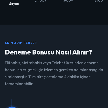
2.400+
1.900+
2.100+
Sayısı
ADIM ADIM REHBER
Deneme Bonusu Nasıl Alınır?
Elitbahis, Metrobahis veya Telebet üzerinden deneme
bonusuna erişmek için izlemen gereken adımlar aşağıda
sıralanmıştır. Tüm süreç ortalama 4 dakika içinde
tamamlanabilir.