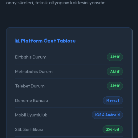
onay süreleri, teknik altyapının kalitesini yansıtır.
📊 Platform Özet Tablosu
Elitbahis Durum
Aktif
Metrobahis Durum
Aktif
Telebet Durum
Aktif
Deneme Bonusu
Mevcut
Mobil Uyumluluk
iOS & Android
SSL Sertifikası
256-bit