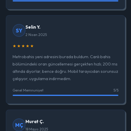
Selin Y.
SY
2 Nisan 2025
★★★★★
Metrobahis yeni adresini burada buldum. Canlı bahis
bölümündeki oran güncellemesi gerçekten hızlı; 200 ms
altında diyorlar, bence doğru. Mobil tarayıcıdan sorunsuz
çalışıyor, uygulama indirmedim.
Genel Memnuniyet
5/5
Murat Ç.
MÇ
18 Mayıs 2025