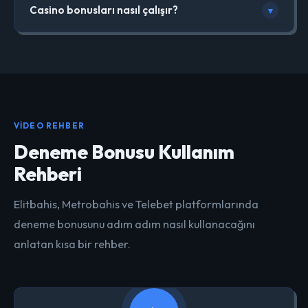
işlevli erişim sunar. Uygulama indirmek tercih
Casino bonusları nasıl çalışır?
▼
meselesidir; bazı kullanıcılar tarayıcı erişimini daha hızlı
buluyor.
Casino bonusları haftalık güncellenir. Yükleme bonusu,
nakit iade ve bedava çevirme seçenekleri en yaygın
türlerdir. Her bonusun ayrı çevrim şartı vardır; bunları
bonus sayfasında kontrol etmek önemlidir.
VIDEO REHBER
Deneme Bonusu Kullanım
Rehberi
Elitbahis, Metrobahis ve Telebet platformlarında
deneme bonusunu adım adım nasıl kullanacağını
anlatan kısa bir rehber.