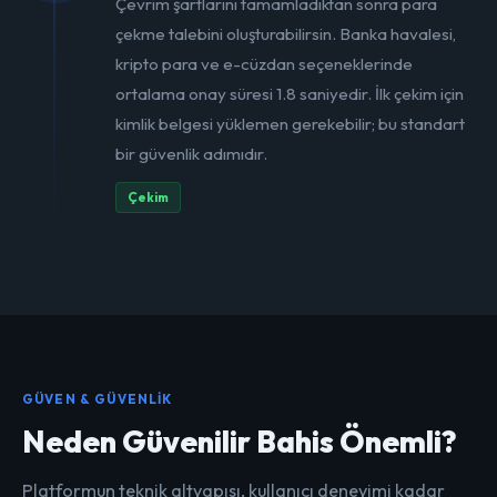
Çevrim şartlarını tamamladıktan sonra para
çekme talebini oluşturabilirsin. Banka havalesi,
kripto para ve e-cüzdan seçeneklerinde
ortalama onay süresi 1.8 saniyedir. İlk çekim için
kimlik belgesi yüklemen gerekebilir; bu standart
bir güvenlik adımıdır.
Çekim
GÜVEN & GÜVENLIK
Neden Güvenilir Bahis Önemli?
Platformun teknik altyapısı, kullanıcı deneyimi kadar