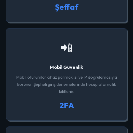
Şeffaf
📲
Mobil Güvenlik
Mobil oturumlar cihaz parmak izi ve IP doğrulamasıyla
korunur. Şüpheli giriş denemelerinde hesap otomatik
kilitlenir.
2FA