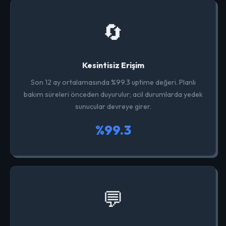
🔄
Kesintisiz Erişim
Son 12 ay ortalamasında %99.3 uptime değeri. Planlı
bakım süreleri önceden duyurulur; acil durumlarda yedek
sunucular devreye girer.
%99.3
💬