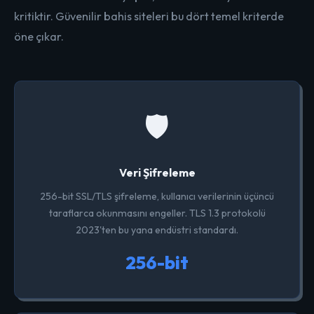
kritiktir. Güvenilir bahis siteleri bu dört temel kriterde
öne çıkar.
🛡️
Veri Şifreleme
256-bit SSL/TLS şifreleme, kullanıcı verilerinin üçüncü
taraflarca okunmasını engeller. TLS 1.3 protokolü
2023'ten bu yana endüstri standardı.
256-bit