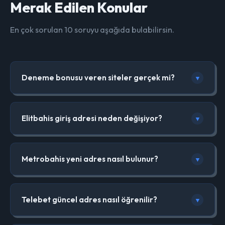
Merak Edilen Konular
En çok sorulan 10 soruyu aşağıda bulabilirsin.
Deneme bonusu veren siteler gerçek mi?
▼
Evet. Deneme bonusu sistemi, platformların yeni
kullanıcıları tanımak için uyguladığı teknik bir teşvik
Elitbahis giriş adresi neden değişiyor?
▼
mekanizmasıdır. Gerçek bakiye olarak tanımlanır; çevrim
şartlarını tamamladıktan sonra para çekme talebine
Adres değişiklikleri teknik altyapı güncellemeleri veya
açılır.
bölgesel yönlendirme ayarlarından kaynaklanır. Bu
Metrobahis yeni adres nasıl bulunur?
▼
sayfadaki "Güncel Adrese Eriş" butonu her zaman aktif
bağlantıyı gösterir.
Bu sayfanın "Güncel Adres" bölümündeki bağlantı
Metrobahis yeni adresine yönlendirir. Arama
Telebet güncel adres nasıl öğrenilir?
▼
motorlarında arama yapmak yerine doğrudan bu
sayfayı kullanman daha güvenlidir.
Telebet güncel erişim bilgisi bu sayfada düzenli olarak