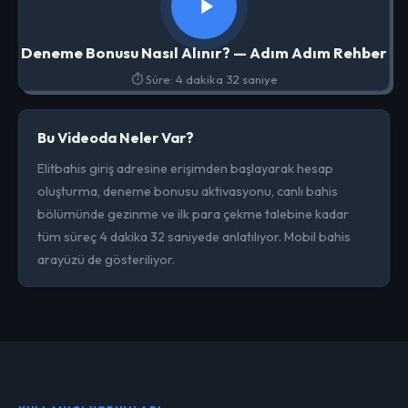
Deneme Bonusu Nasıl Alınır? — Adım Adım Rehber
⏱ Süre: 4 dakika 32 saniye
Bu Videoda Neler Var?
Elitbahis giriş adresine erişimden başlayarak hesap
oluşturma, deneme bonusu aktivasyonu, canlı bahis
bölümünde gezinme ve ilk para çekme talebine kadar
tüm süreç 4 dakika 32 saniyede anlatılıyor. Mobil bahis
arayüzü de gösteriliyor.