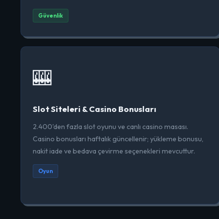
Güvenlik
🎰
Slot Siteleri & Casino Bonusları
2.400'den fazla slot oyunu ve canlı casino masası.
Casino bonusları haftalık güncellenir; yükleme bonusu,
nakit iade ve bedava çevirme seçenekleri mevcuttur.
Oyun