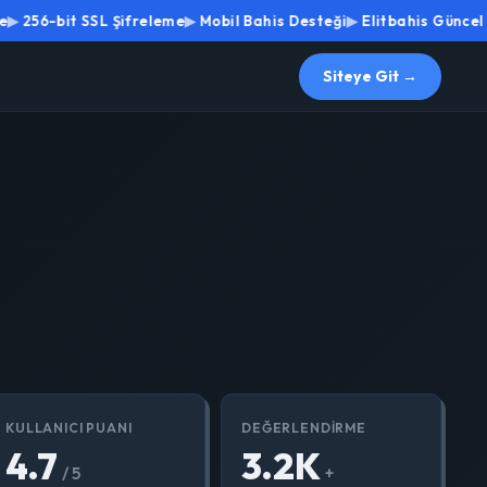
6-bit SSL Şifreleme
Mobil Bahis Desteği
Elitbahis Güncel Giriş
Siteye Git →
KULLANICI PUANI
DEĞERLENDIRME
4.7
3.2K
/ 5
+