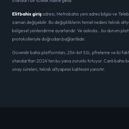
standart bir özellik hâline geldi.
Elitbahis giriş
adresi, Metrobahis yeni adres bilgisi ve Teleb
zaman değişebilir. Bu değişikliklerin temel nedeni teknik alt
bölgesel yönlendirme ayarlarıdır. Ve aslında... bu durum pla
protokolleriyle doğrudan bağlantılıdır.
Güvenilir bahis platformları, 256-bit SSL şifreleme ve iki fak
standartları 2024'ten bu yana zorunlu tutuyor. Canlı bahis b
onay süreleri, teknik altyapının kalitesini yansıtır.