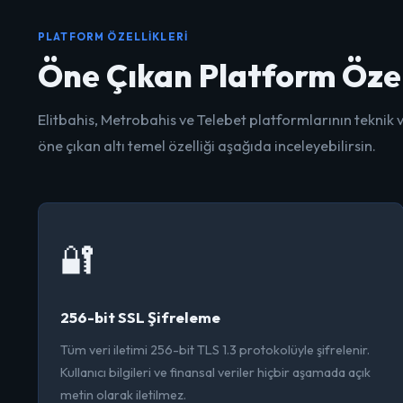
PLATFORM ÖZELLIKLERI
Öne Çıkan Platform Özel
Elitbahis, Metrobahis ve Telebet platformlarının teknik 
öne çıkan altı temel özelliği aşağıda inceleyebilirsin.
🔐
256-bit SSL Şifreleme
Tüm veri iletimi 256-bit TLS 1.3 protokolüyle şifrelenir.
Kullanıcı bilgileri ve finansal veriler hiçbir aşamada açık
metin olarak iletilmez.