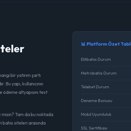
📊 Platform Özet Tab
teler
Elitbahis Durum
Metrobahis Durum
angi bir yatırım şartı
. Bu yapı, kullanıcının
Telebet Durum
e ödeme altyapısını test
Deneme Bonusu
z misin? Tam da bu noktada
Mobil Uyumluluk
i bahis siteleri arasında
SSL Sertifikası