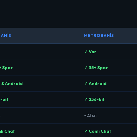
BAHIS
METROBAHIS
✓ Var
+ Spor
✓ 35+ Spor
 & Android
✓ Android
-bit
✓ 256-bit
n
~2.1 sn
lı Chat
✓ Canlı Chat