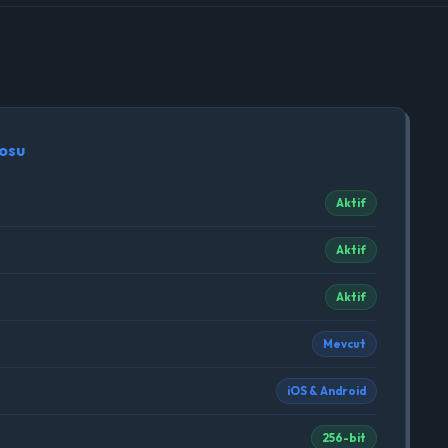
losu
Aktif
Aktif
Aktif
Mevcut
iOS & Android
256-bit