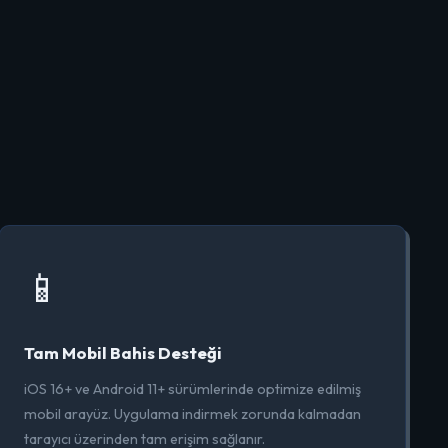
📱
Tam Mobil Bahis Desteği
iOS 16+ ve Android 11+ sürümlerinde optimize edilmiş
mobil arayüz. Uygulama indirmek zorunda kalmadan
tarayıcı üzerinden tam erişim sağlanır.