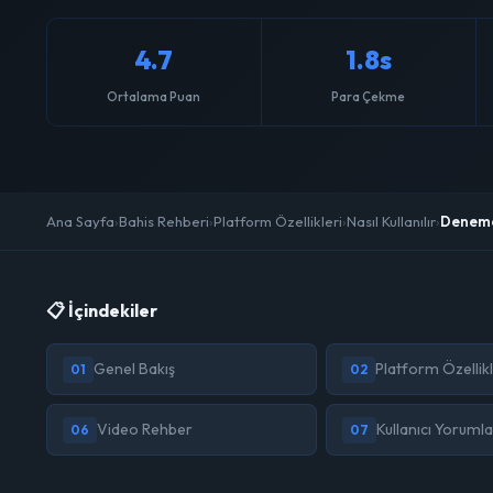
4.7
1.8s
Ortalama Puan
Para Çekme
Ana Sayfa
Bahis Rehberi
Platform Özellikleri
Nasıl Kullanılır
Deneme
📋 İçindekiler
Genel Bakış
Platform Özellikl
01
02
Video Rehber
Kullanıcı Yorumla
06
07