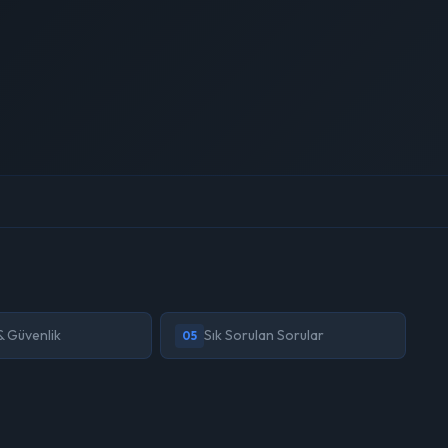
 Güvenlik
Sık Sorulan Sorular
05